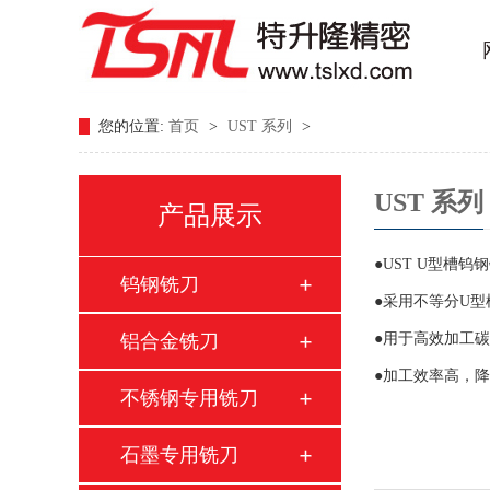
您的位置:
首页
>
UST 系列
>
UST 系列
产品展示
●UST U型槽钨
钨钢铣刀
●采用不等分U
铝合金铣刀
●用于高效加工
●加工效率高，
不锈钢专用铣刀
石墨专用铣刀