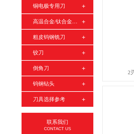
铜电极专用刀
高温合金/钛合金铣…
粗皮钨钢铣刀
铰刀
倒角刀
2
钨钢钻头
刀具选择参考
联系我们
CONTACT US